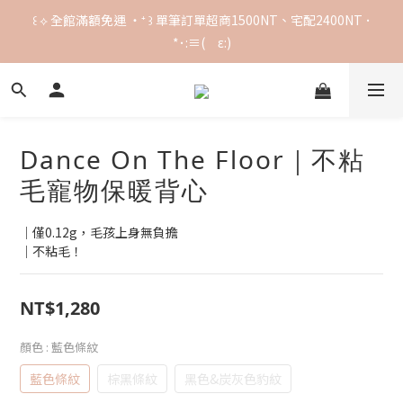
꒰ ⟡ 全館滿額免運 ‧⁺ ꒱ 單筆訂單超商1500NT、宅配2400NT ･
꒰ ⟡ 全館滿額免運 ‧⁺ ꒱ 單筆訂單超商1500NT、宅配2400NT ･
*･:≡(　ε:)
*･:≡(　ε:)
謝謝喵粉們喜愛>< 訂單塞車中，現貨下單後預計5-7天出貨🚚！
꒰ ⟡ 全館滿額免運 ‧⁺ ꒱ 單筆訂單超商1500NT、宅配2400NT ･
Dance On The Floor｜不粘
*･:≡(　ε:)
毛寵物保暖背心
｜僅0.12g，毛孩上身無負擔
｜不粘毛！
NT$1,280
顏色
: 藍色條紋
藍色條紋
棕黑條紋
黑色&炭灰色豹紋