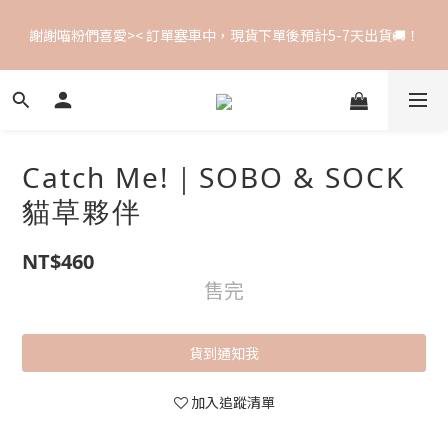
꒰ ⟡ 全館滿額免運 ‧⁺ ꒱ 單筆訂單超商1500NT、宅配2400NT ･
謝謝喵粉們喜愛>< 訂單塞車中，現貨下單後預計5-7天出貨🚚！
*･:≡(　ε:)
꒰ ⟡ 全館滿額免運 ‧⁺ ꒱ 單筆訂單超商1500NT、宅配2400NT ･
*･:≡(　ε:)
Catch Me!｜SOBO & SOCK
貓草夥伴
NT$460
售完
貨到通知我
加入追蹤清單