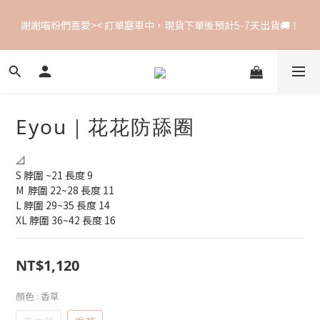
꒰ ⟡ 全館滿額免運 ‧⁺ ꒱ 單筆訂單超商1500NT、宅配2400NT ･
謝謝喵粉們喜愛>< 訂單塞車中，現貨下單後預計5-7天出貨🚚！
*･:≡(　ε:)
꒰ ⟡ 全館滿額免運 ‧⁺ ꒱ 單筆訂單超商1500NT、宅配2400NT ･
*･:≡(　ε:)
Eyou｜花花防舔圈
📐
S 脖圍 ~21 長度 9
M  脖圍 22~28 長度 11
L 脖圍 29~35 長度 14
XL 脖圍 36~42 長度 16
NT$1,120
顏色
: 香草