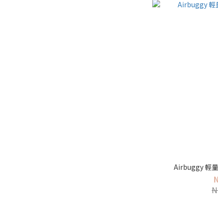
Airbuggy 輕
N