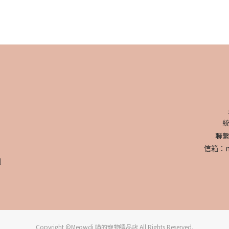
統
聯繫
信箱：me
例
Copyright ©Meowdi 喵的寵物選品店 All Rights Reserved.